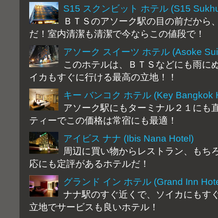
S15 スクンビット ホテル (S15 Sukhumv
ＢＴＳのアソーク駅の目の前だから
だ！室内清潔も清潔で今ならこの値段で！
アソーク スイーツ ホテル (Asoke Suites
このホテルは、ＢＴＳなどにも雨に
イカもすぐに行ける最高の立地！！
キー バンコク ホテル (Key Bangkok Ho
アソーク駅にもターミナル２１にも
ティーでこの価格は常宿にも最適！
アイビス ナナ (Ibis Nana Hotel)
周辺に買い物からレストラン、もち
応にも定評があるホテルだ！
グランド イン ホテル (Grand Inn Hote
ナナ駅のすぐ近くで、ソイカにもす
立地でサービスも良いホテル！