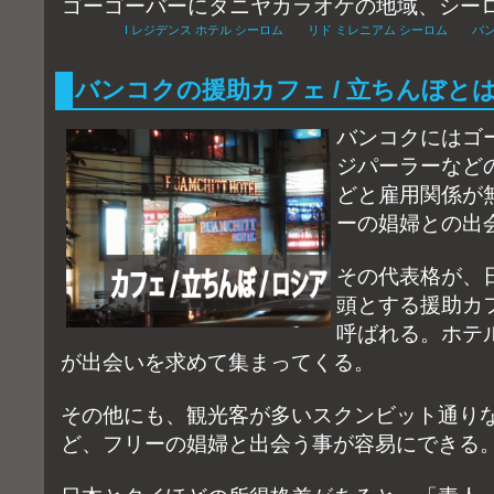
ゴーゴーバーにタニヤカラオケの地域、シー
I レジデンス ホテル シーロム
リド ミレニアム シーロム
バン
バンコクの援助カフェ / 立ちんぼと
バンコクにはゴ
ジパーラーなど
どと雇用関係が
ーの娼婦との出
その代表格が、
頭とする援助カ
呼ばれる。ホテ
が出会いを求めて集まってくる。
その他にも、観光客が多いスクンビット通り
ど、フリーの娼婦と出会う事が容易にできる