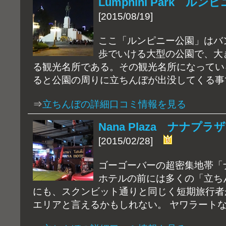
Lumphini Park 
[2015/08/19]
ここ「ルンピニー公園」はバ
歩でいける大型の公園で、大
る観光名所である。その観光名所になってい
ると公園の周りに立ちんぼが出没してくる事
⇒
立ちんぼの詳細口コミ情報を見る
Nana Plaza ナナプ
[2015/02/28]
ゴーゴーバーの超密集地帯「
ホテルの前には多くの「立ち
にも、スクンビット通りと同じく短期旅行者
エリアと言えるかもしれない。 ヤワラート