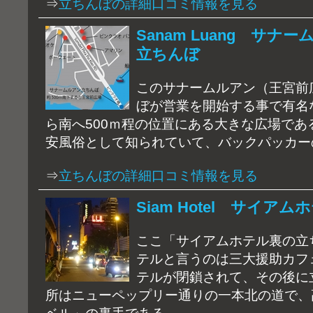
⇒
立ちんぼの詳細口コミ情報を見る
Sanam Luang サ
立ちんぼ
このサナームルアン（王宮前
ぼが営業を開始する事で有名
ら南へ500ｍ程の位置にある大きな広場であ
安風俗として知られていて、バックパッカー
⇒
立ちんぼの詳細口コミ情報を見る
Siam Hotel サイア
ここ「サイアムホテル裏の立
テルと言うのは三大援助カフ
テルが閉鎖されて、その後に
所はニューペップリー通りの一本北の道で、